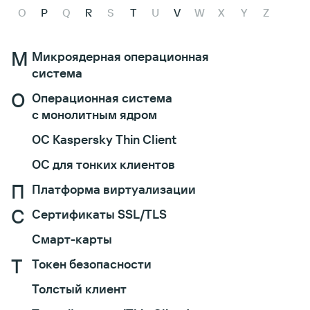
O
P
Q
R
S
T
U
V
W
X
Y
Z
М
Микроядерная операционная
система
О
Операционная система
с монолитным ядром
ОС Kaspersky Thin Client
ОС для тонких клиентов
П
Платформа виртуализации
С
Сертификаты SSL/TLS
Смарт-карты
Т
Токен безопасности
Толстый клиент