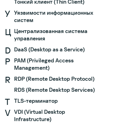
Тонкий клиент (Thin Client)
У
Уязвимости информационных
систем
Ц
Централизованная система
управления
D
DaaS (Desktop as a Service)
P
PAM (Privileged Access
Management)
R
RDP (Remote Desktop Protocol)
RDS (Remote Desktop Services)
T
TLS-терминатор
V
VDI (Virtual Desktop
Infrastructure)