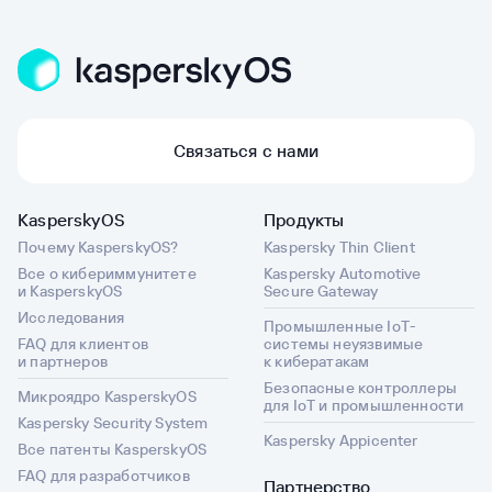
Связаться с нами
KasperskyOS
Продукты
Почему KasperskyOS?
Kaspersky Thin Client
Все о кибериммунитете
Kaspersky Automotive
и KasperskyOS
Secure Gateway
Исследования
Промышленные IoT-
FAQ для клиентов
системы неуязвимые
и партнеров
к кибератакам
Безопасные контроллеры
Микроядро KasperskyOS
для IoT и промышленности
Kaspersky Security System
Kaspersky Appicenter
Все патенты KasperskyOS
FAQ для разработчиков
Партнерство