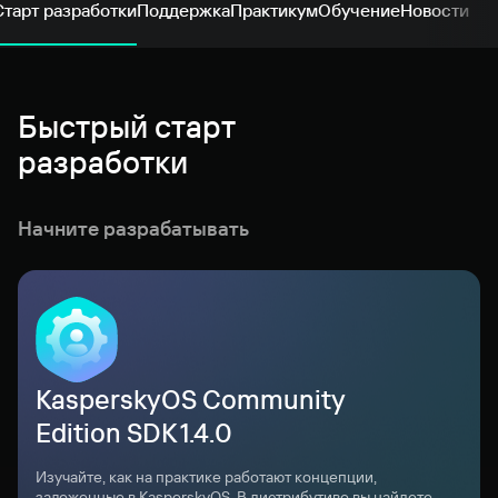
Старт разработки
Поддержка
Практикум
Обучение
Новости
Быстрый старт
разработки
Начните разрабатывать
KasperskyOS Community
Edition SDK
1.4.0
Изучайте, как на практике работают концепции,
заложенные в KasperskyOS. В дистрибутиве вы найдете