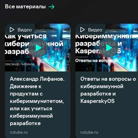
Все материалы
Видео
Видео
Александр Лифанов.
Ответы на вопросы о
Движение к
кибериммунной
продуктам с
разработке и
кибериммунитетом,
KasperskyOS
или как учиться
кибериммунной
разработке
rutube.ru
rutube.ru