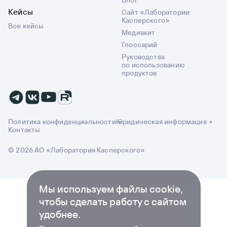
контролируют
микросериал
Кейсы
Сайт «Лаборатории
работу
о
Касперского»
Все кейсы
учетных
микроядре
Медиакит
записей
KasperskyOS.
Глоссарий
с расширенными
Во второй
Руководства
правами:
серии
по использованию
проверяют,
Андрей
продуктов
кто
Наенко,
и зачем
старший
получает
архитектор
доступ
KasperskyOS,
Политика конфиденциальности
Юридическая информация
к критическим
разбирает
Контакты
системам,
один
записывают
© 2026 АО «Лаборатория Касперского»
из ключевых
все
принципов
действия,
микроядерного
автоматически
подхода —
Мы используем файлы cookie,
меняют
изоляцию.
чтобы сделать работу с сайтом
пароли
В этой
удобнее.
и могут
серии: