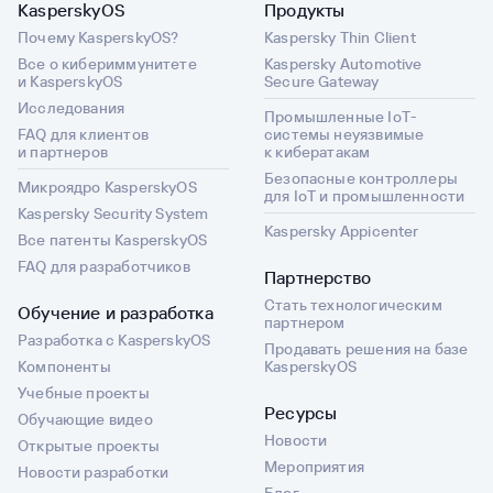
поврежден,
KasperskyOS
Продукты
иметь
остальные
Почему KasperskyOS?
Kaspersky Thin Client
полный
должны
Все о кибериммунитете
Kaspersky Automotive
доступ
продолжать
и KasperskyOS
Secure Gateway
ко всей
работу.
Исследования
ИТ-
Промышленные IoT-
Похожий
FAQ для клиентов
системы неуязвимые
инфраструктуре
и партнеров
к кибератакам
принцип
Именно
используется
Безопасные контроллеры
Микроядро KasperskyOS
для IoT и промышленности
для
в микроядерной
Kaspersky Security System
этого
архитектуре:
Kaspersky Appicenter
Все патенты KasperskyOS
существуют
компоненты
FAQ для разработчиков
системы
разделяются,
Партнерство
управления
их привилегии
Стать технологическим
Обучение и разработка
привилегированным
партнером
ограничиваются,
Разработка с KasperskyOS
доступом
а взаимодействия
Продавать решения на базе
Компоненты
KasperskyOS
(
Privileged
проходят
Учебные проекты
Access
через
Ресурсы
Management,
Обучающие видео
контролируемые
Новости
PAM
).
механизмы.
Открытые проекты
Мероприятия
Новости разработки
Они
Продолжаем
Блог