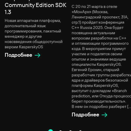
Community Edition SDK
С 20 по 21 марта в отеле
1.3
«МонАрх» (Москва,
Ленинградский проспект, 31А,
Новая аппаратная платформа,
стр.1) пройдет конференция
дополнительный язык
C++ Russia 2025. Она будет
программирования, пакетный
посвящена актуальным
менеджер и другие
вопросам разработки на C++
нововведения общедоступной
и оптимизации программного
версии KasperskyOS
кода. В мероприятии примут
участие и поделятся своим
Подробнее
опытом и знаниями ведущие
специалисты KasperskyOS.
Евгений Ерохин, старший
разработчик группы разработк
ядра и драйверов безопасной
платформы KasperskyOS,
выступит с докладом «Branch
prediction, или Откуда процесс
берет производительность».
В нем он подробно разберет […
Подробнее