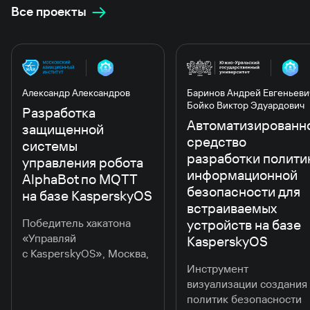
Все проекты
Александр Александров
Баринов Андрей Евгеньеви
Бойко Виктор Эдуардович
Разработка
Автоматизированн
защищенной
средство
системы
разработки полити
управления робота
информационной
AlphaBot по MQTT
безопасности для
на базе KasperskyOS
встраиваемых
Победитель хакатона
устройств на базе
«Управляй
KasperskyOS
с KasperskyOS», Москва,
Ноябрь 2022
Инструмент
визуализации создания
политик безопасноcти