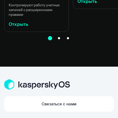
Открыть
Контролируют работу учетных
записей с расширенными
правами
24
Открыть
июля
2026
Соцсети
28
Многое
июля
в малом
2026
#2
Соцсети
Что
Privileged
общего
Access
у операционной
Management
системы
Далеко
и космической
не каждый
станции?
системный
Если
Связаться с нами
администратор
один
должен
отсек
постоянно