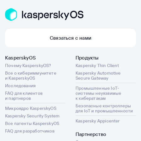
Связаться с нами
KasperskyOS
Продукты
Почему KasperskyOS?
Kaspersky Thin Client
Все о кибериммунитете
Kaspersky Automotive
и KasperskyOS
Secure Gateway
Исследования
Промышленные IoT-
FAQ для клиентов
системы неуязвимые
и партнеров
к кибератакам
Безопасные контроллеры
Микроядро KasperskyOS
для IoT и промышленности
Kaspersky Security System
Kaspersky Appicenter
Все патенты KasperskyOS
FAQ для разработчиков
Партнерство