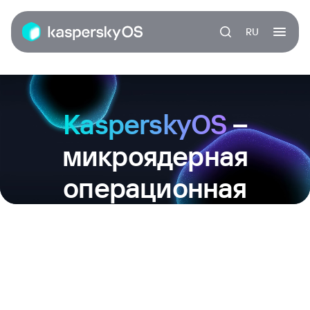
RU
KasperskyOS
–
микроядерная
операционная
система
нового
поколения