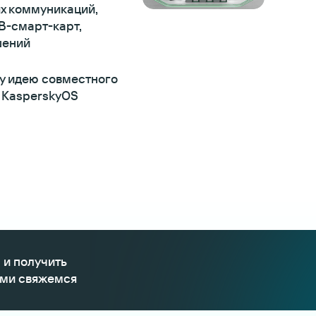
х коммуникаций,
B-смарт-карт,
шений
у идею совместного
 KasperskyOS
 и получить
ами свяжемся