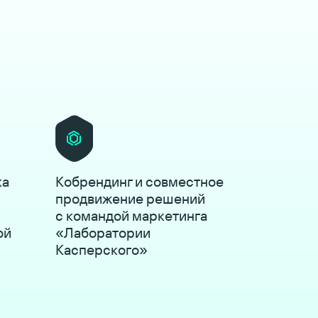
ка
Кобрендинг и совместное
продвижение решений
с командой маркетинга
ой
«Лаборатории
Касперского»