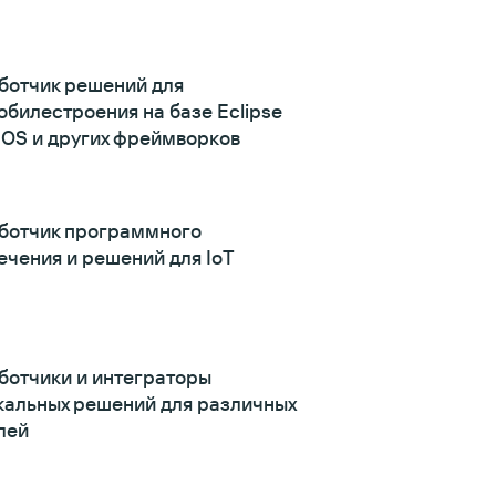
ботчик решений для
обилестроения на базе Eclipse
ROS и других фреймворков
ботчик программного
ечения и решений для IoT
ботчики и интеграторы
кальных решений для различных
лей