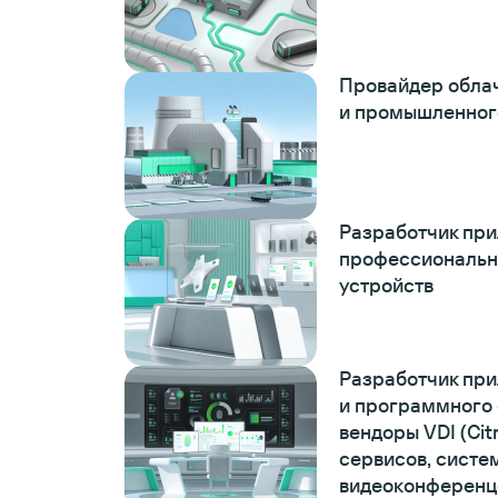
Провайдер облач
и промышленног
Разработчик пр
профессиональн
устройств
Разработчик пр
и программного 
вендоры VDI (Cit
сервисов, систе
видеоконференц