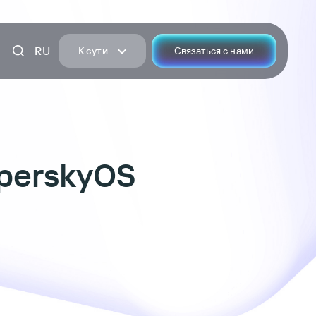
RU
К сути
Связаться с нами
sperskyOS