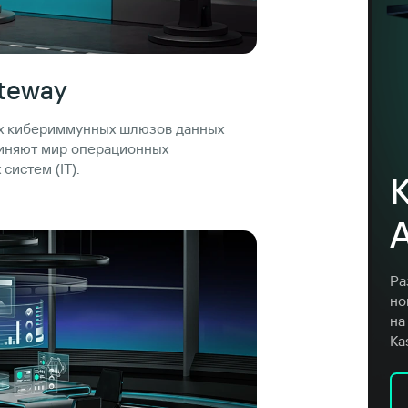
ateway
х кибериммунных шлюзов данных
диняют мир операционных
систем (IT).
Ра
но
на
Ka