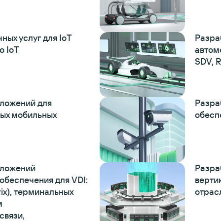
ных услуг для IoT
Разра
о IoT
автом
SDV, 
иложений для
Разра
ых мобильных
обесп
иложений
Разра
обеспечения для VDI:
верти
rix), терминальных
отрас
м
связи,