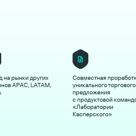
д на рынки других
Совместная проработ
онов APAC, LATAM,
уникального торгового
A
предложения
с продуктовой команд
«Лаборатории
Касперского»