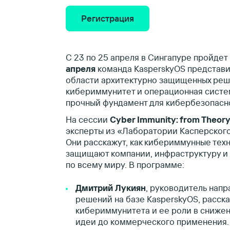
Регистрация
С 23 по 25 апреля в Сингапуре пройдет 
апреля
команда KasperskyOS представи
области архитектурно защищенных реше
кибериммунитет и операционная систе
прочный фундамент для кибербезопасно
На сессии
Cyber Immunity: from Theory
эксперты из «Лаборатории Касперского
Они расскажут, как кибериммунные тех
защищают компании, инфраструктуру и
по всему миру. В программе:
Дмитрий Лукиян
, руководитель напр
решений на базе KasperskyOS, расск
кибериммунитета и ее роли в снижени
идеи до коммерческого применения.