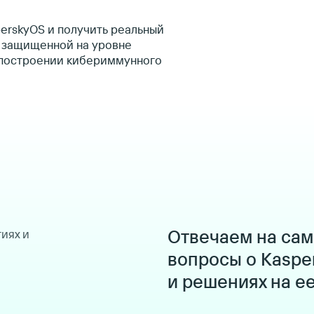
perskyOS и получить реальный
, защищенной на уровне
в построении кибериммунного
Отвечаем на са
иях и
вопросы о Kaspe
и решениях на е