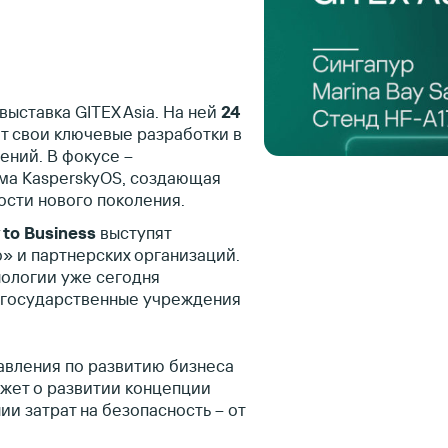
выставка GITEX Asia. На ней
24
т свои ключевые разработки в
ний. В фокусе –
ма KasperskyOS, создающая
сти нового поколения.
 to Business
выступят
» и партнерских организаций.
нологии уже сегодня
 государственные учреждения
авления по развитию бизнеса
ажет о развитии концепции
и затрат на безопасность – от