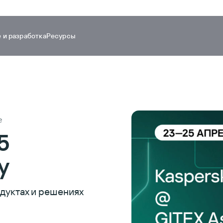
 и разработка
Ресурсы
е
5
y
дуктах и решениях