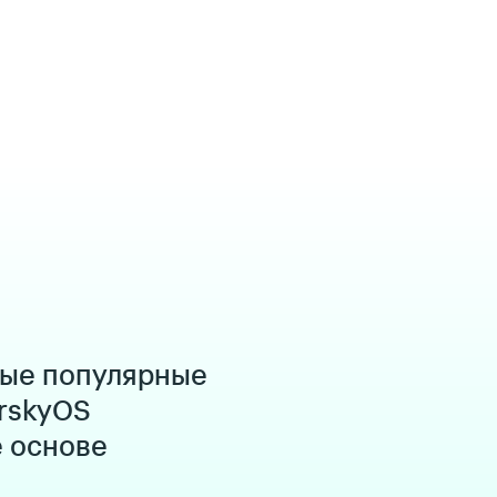
мые популярные
rskyOS
е основе