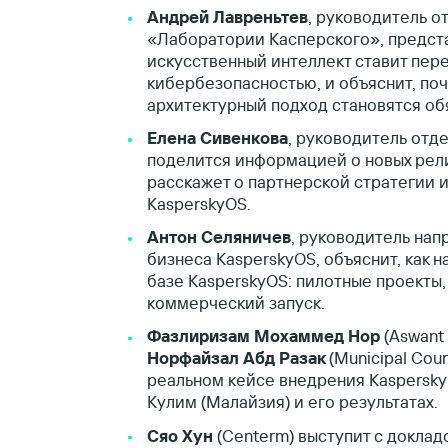
Андрей Лавреньтев
, руководитель о
«Лаборатории Касперского», предста
искусственный интеллект ставит пер
кибербезопасностью, и объяснит, по
архитектурный подход становятся об
Елена Сивенкова
, руководитель отд
поделится информацией о новых релиза
расскажет о партнерской стратегии 
KasperskyOS.
Антон Селяничев
, руководитель нап
бизнеса KasperskyOS, объяснит, как н
базе KasperskyOS: пилотные проекты,
коммерческий запуск.
Фазлиризам Мохаммед Нор
(Aswant 
Норфайзал Абд Разак
(Municipal Coun
реальном кейсе внедрения Kaspersky 
Кулим (Малайзия) и его результатах.
Сяо Хун
(Centerm) выступит с доклад