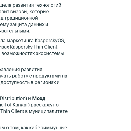
тдела развития технологий
вит вызовы, которые
ед традиционной
чему защита данных и
язательными.
ела маркетинга KasperskyOS,
х Kaspersky Thin Client,
и возможностях экосистемы
равления развития
ачать работу с продуктами на
 доступность в регионах и
Distribution) и
Мохд
cil of Kangar) расскажут о
Thin Client в муниципалитете
ом о том, как кибериммунные