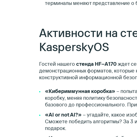
терминалы меняют представление о 
Активности на ст
KasperskyOS
Гостей нашего
стенда HF–A170
ждет се
демонстрационных форматов, которые 
конструктивной информационной безоп
«Кибериммунная коробка»
– попыт
коробку, меняя политику безопасност
базового до профессионального. Приз
«AI
or
not
AI?»
– угадайте, какое из
Сможете победить алгоритмы? За 3 и
подарок.