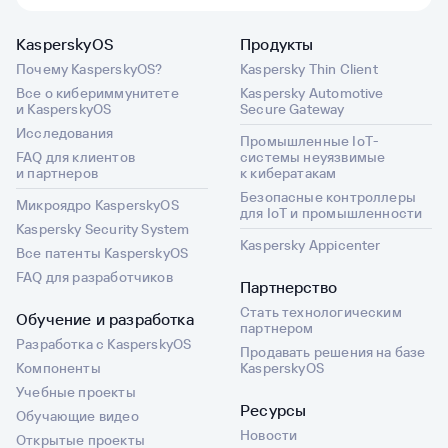
KasperskyOS
Продукты
Почему KasperskyOS?
Kaspersky Thin Client
Все о кибериммунитете
Kaspersky Automotive
и KasperskyOS
Secure Gateway
Исследования
Промышленные IoT-
FAQ для клиентов
системы неуязвимые
и партнеров
к кибератакам
Безопасные контроллеры
Микроядро KasperskyOS
для IoT и промышленности
Kaspersky Security System
Kaspersky Appicenter
Все патенты KasperskyOS
FAQ для разработчиков
Партнерство
Стать технологическим
Обучение и разработка
партнером
Разработка с KasperskyOS
Продавать решения на базе
Компоненты
KasperskyOS
Учебные проекты
Ресурсы
Обучающие видео
Новости
Открытые проекты