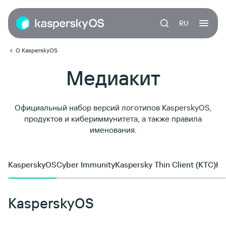
RU
О KasperskyOS
Медиакит
Официальный набор версий логотипов KasperskyOS,
продуктов
и кибериммунитета, а также правила
именования.
KasperskyOS
Cyber Immunity
Kaspersky Thin Client
(KTC)
Ka
KasperskyOS