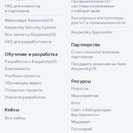
Промышленные IoT-
FAQ для клиентов
системы неуязвимые
и партнеров
к кибератакам
Безопасные контроллеры
Микроядро KasperskyOS
для IoT и промышленности
Kaspersky Security System
Kaspersky Appicenter
Все патенты KasperskyOS
FAQ для разработчиков
Партнерство
Стать технологическим
Обучение и разработка
партнером
Разработка с KasperskyOS
Продавать решения на базе
Компоненты
KasperskyOS
Учебные проекты
Ресурсы
Обучающие видео
Новости
Открытые проекты
Мероприятия
Новости разработки
Блог
Кейсы
Сайт «Лаборатории
Касперского»
Все кейсы
Медиакит
Глоссарий