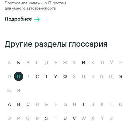
Построение надежных IT-систем
для умного автотранспорта
Подробнее
Другие разделы глоссария
А
Б
В
Г
Д
Е
Ж
З
И
К
Л
М
Н
О
П
Р
С
Т
У
Ф
Х
Ц
Ч
Ш
Щ
Э
Ю
Я
A
B
C
D
E
F
G
H
I
J
K
L
N
O
P
Q
R
S
T
U
V
W
X
Y
Z