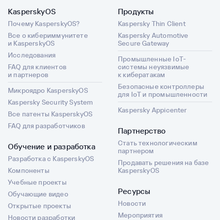
KasperskyOS
Продукты
Почему KasperskyOS?
Kaspersky Thin Client
Все о кибериммунитете
Kaspersky Automotive
и KasperskyOS
Secure Gateway
Исследования
Промышленные IoT-
FAQ для клиентов
системы неуязвимые
и партнеров
к кибератакам
Безопасные контроллеры
Микроядро KasperskyOS
для IoT и промышленности
Kaspersky Security System
Kaspersky Appicenter
Все патенты KasperskyOS
FAQ для разработчиков
Партнерство
Стать технологическим
Обучение и разработка
партнером
Разработка с KasperskyOS
Продавать решения на базе
Компоненты
KasperskyOS
Учебные проекты
Ресурсы
Обучающие видео
Новости
Открытые проекты
Мероприятия
Новости разработки