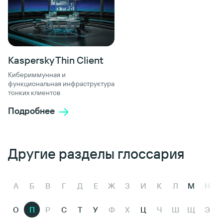
Kaspersky Thin Client
Кибериммунная и
функциональная инфраструктура
тонких клиентов
Подробнее
Другие разделы глоссария
А
Б
В
Г
Д
Е
Ж
З
И
К
Л
М
Н
О
П
Р
С
Т
У
Ф
Х
Ц
Ч
Ш
Щ
Э