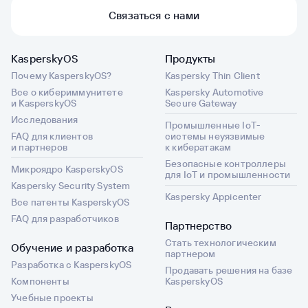
Связаться с нами
KasperskyOS
Продукты
Почему KasperskyOS?
Kaspersky Thin Client
Все о кибериммунитете
Kaspersky Automotive
и KasperskyOS
Secure Gateway
Исследования
Промышленные IoT-
FAQ для клиентов
системы неуязвимые
и партнеров
к кибератакам
Безопасные контроллеры
Микроядро KasperskyOS
для IoT и промышленности
Kaspersky Security System
Kaspersky Appicenter
Все патенты KasperskyOS
FAQ для разработчиков
Партнерство
Стать технологическим
Обучение и разработка
партнером
Разработка с KasperskyOS
Продавать решения на базе
Компоненты
KasperskyOS
Учебные проекты