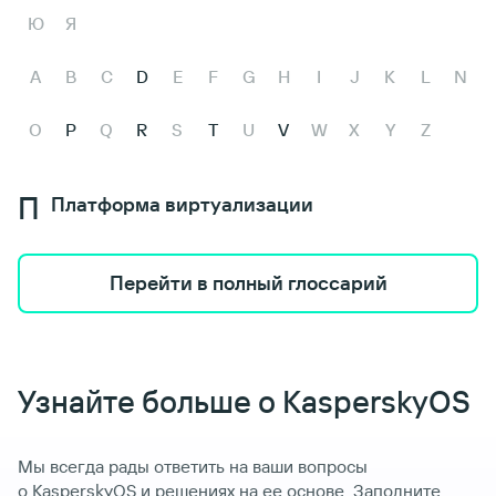
Ю
Я
A
B
C
D
E
F
G
H
I
J
K
L
N
O
P
Q
R
S
T
U
V
W
X
Y
Z
П
Платформа виртуализации
Перейти в полный глоссарий
Узнайте больше о KasperskyOS
Мы всегда рады ответить на ваши вопросы
о KasperskyOS и решениях на ее основе. Заполните