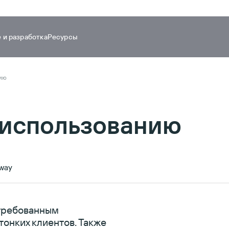
 и разработка
Ресурсы
ateway
нию
 использованию
eway
стребованным
тонких клиентов. Также