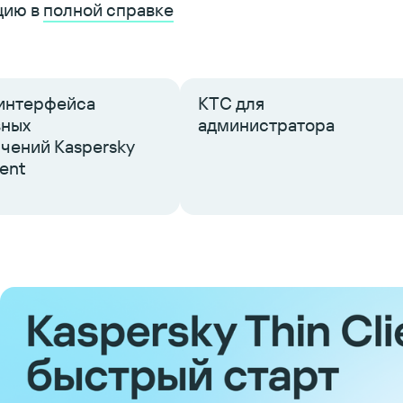
цию в
полной справке
интерфейса
КТС для
вных
администратора
чений Kaspersky
ient