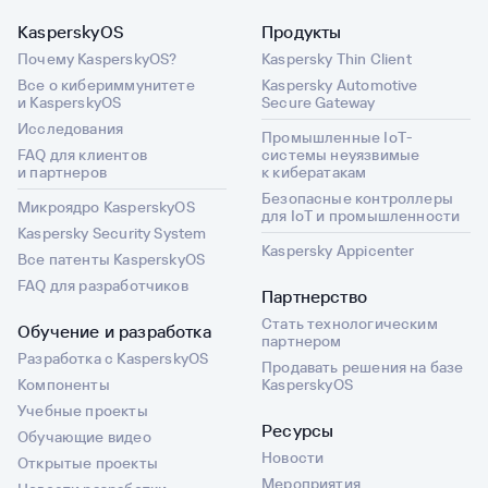
KasperskyOS
Продукты
Почему KasperskyOS?
Kaspersky Thin Client
Все о кибериммунитете
Kaspersky Automotive
и KasperskyOS
Secure Gateway
Исследования
Промышленные IoT-
FAQ для клиентов
системы неуязвимые
и партнеров
к кибератакам
Безопасные контроллеры
Микроядро KasperskyOS
для IoT и промышленности
Kaspersky Security System
Kaspersky Appicenter
Все патенты KasperskyOS
FAQ для разработчиков
Партнерство
Стать технологическим
Обучение и разработка
партнером
Разработка с KasperskyOS
Продавать решения на базе
Компоненты
KasperskyOS
Учебные проекты
Ресурсы
Обучающие видео
Новости
Открытые проекты
Мероприятия