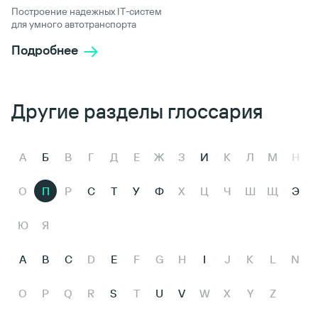
Построение надежных IT-систем
для умного автотранспорта
Подробнее
Другие разделы глоссария
А
Б
В
Г
Д
Е
Ж
З
И
К
Л
М
Н
О
П
Р
С
Т
У
Ф
Х
Ц
Ч
Ш
Щ
Э
Ю
Я
A
B
C
D
E
F
G
H
I
J
K
L
N
O
P
Q
R
S
T
U
V
W
X
Y
Z