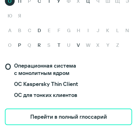
О
П
Р
С
Т
У
Ф
Х
Ц
Ч
Ш
Щ
Э
Ю
Я
A
B
C
D
E
F
G
H
I
J
K
L
N
O
P
Q
R
S
T
U
V
W
X
Y
Z
О
Операционная система
с монолитным ядром
ОС Kaspersky Thin Client
ОС для тонких клиентов
Перейти в полный глоссарий