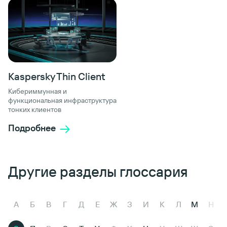
Kaspersky Thin Client
Кибериммунная и
функциональная инфраструктура
тонких клиентов
Подробнее
Другие разделы глоссария
А
Б
В
Г
Д
Е
Ж
З
И
К
Л
М
Н