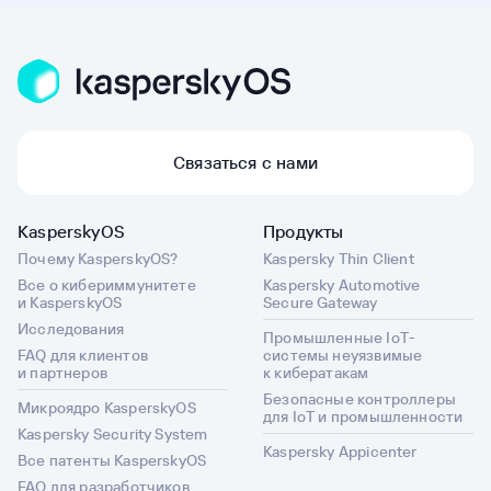
Связаться с нами
KasperskyOS
Продукты
Почему KasperskyOS?
Kaspersky Thin Client
Все о кибериммунитете
Kaspersky Automotive
и KasperskyOS
Secure Gateway
Исследования
Промышленные IoT-
FAQ для клиентов
системы неуязвимые
и партнеров
к кибератакам
Безопасные контроллеры
Микроядро KasperskyOS
для IoT и промышленности
Kaspersky Security System
Kaspersky Appicenter
Все патенты KasperskyOS
FAQ для разработчиков