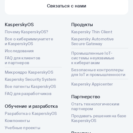
Связаться с нами
KasperskyOS
Продукты
Почему KasperskyOS?
Kaspersky Thin Client
Все о кибериммунитете
Kaspersky Automotive
и KasperskyOS
Secure Gateway
Исследования
Промышленные IoT-
FAQ для клиентов
системы неуязвимые
и партнеров
к кибератакам
Безопасные контроллеры
Микроядро KasperskyOS
для IoT и промышленности
Kaspersky Security System
Kaspersky Appicenter
Все патенты KasperskyOS
FAQ для разработчиков
Партнерство
Стать технологическим
Обучение и разработка
партнером
Разработка с KasperskyOS
Продавать решения на базе
Компоненты
KasperskyOS
Учебные проекты
Ресурсы