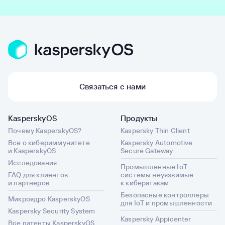
Связаться с нами
KasperskyOS
Продукты
Почему KasperskyOS?
Kaspersky Thin Client
Все о кибериммунитете
Kaspersky Automotive
и KasperskyOS
Secure Gateway
Исследования
Промышленные IoT-
FAQ для клиентов
системы неуязвимые
и партнеров
к кибератакам
Безопасные контроллеры
Микроядро KasperskyOS
для IoT и промышленности
Kaspersky Security System
Kaspersky Appicenter
Все патенты KasperskyOS