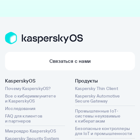
Связаться с нами
KasperskyOS
Продукты
Почему KasperskyOS?
Kaspersky Thin Client
Все о кибериммунитете
Kaspersky Automotive
и KasperskyOS
Secure Gateway
Исследования
Промышленные IoT-
FAQ для клиентов
системы неуязвимые
и партнеров
к кибератакам
Безопасные контроллеры
Микроядро KasperskyOS
для IoT и промышленности
Kaspersky Security System