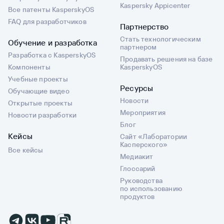
Kaspersky Appicenter
Все патенты KasperskyOS
FAQ для разработчиков
Партнерство
Стать технологическим
Обучение и разработка
партнером
Разработка с KasperskyOS
Продавать решения на базе
Компоненты
KasperskyOS
Учебные проекты
Ресурсы
Обучающие видео
Новости
Открытые проекты
Мероприятия
Новости разработки
Блог
Кейсы
Сайт «Лаборатории
Касперского»
Все кейсы
Медиакит
Глоссарий
Руководства
по использованию
продуктов