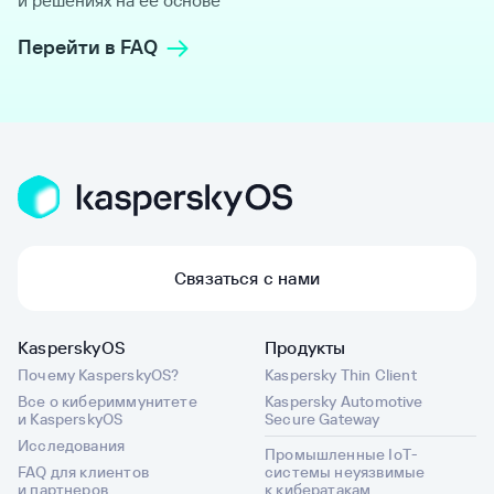
и решениях на ее основе
Перейти в FAQ
Связаться с нами
KasperskyOS
Продукты
Почему KasperskyOS?
Kaspersky Thin Client
Все о кибериммунитете
Kaspersky Automotive
и KasperskyOS
Secure Gateway
Исследования
Промышленные IoT-
FAQ для клиентов
системы неуязвимые
и партнеров
к кибератакам