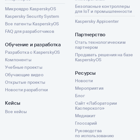
Безопасные контроллеры
Микроядро KasperskyOS
для IoT и промышленности
Kaspersky Security System
Kaspersky Appicenter
Все патенты KasperskyOS
FAQ для разработчиков
Партнерство
Стать технологическим
Обучение и разработка
партнером
Разработка с KasperskyOS
Продавать решения на базе
Компоненты
KasperskyOS
Учебные проекты
Ресурсы
Обучающие видео
Новости
Открытые проекты
Мероприятия
Новости разработки
Блог
Кейсы
Сайт «Лаборатории
Касперского»
Все кейсы
Медиакит
Глоссарий
Руководства
по использованию