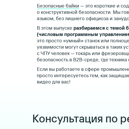
Безопасные байки
— это короткие и со
о конструктивной безопасности. Мы го
языком, без лишнего официоза и занудс
В этом выпуске
разбираемся с темой б
(числовым программным управление
это просто «умный» станок или полноц
уязвимости могут скрываться в таких у
с ЧПУ человек — токарь или фрезеровщ
безопасность в B2B-среде, где техника
Если вы работаете в сфере промышленн
просто интересуетесь тем, как защища
видео для вас!
Консультация по 