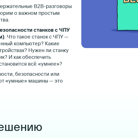
держательные B2B-разговоры
ворим о важном простым
тва.
езопасности станков с ЧПУ
м)
. Что такое станок с ЧПУ —
енный компьютер? Какие
стройствах? Нужен ли станку
ик? И как обеспечить
 становится всё «умнее»?
ости, безопасности или
ют «умные» машины — это
решению