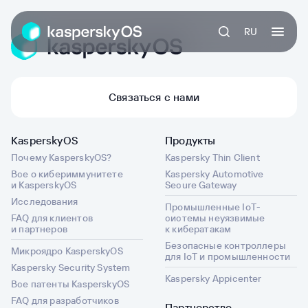
RU
Связаться с нами
KasperskyOS
Продукты
Почему KasperskyOS?
Kaspersky Thin Client
Все о кибериммунитете
Kaspersky Automotive
и KasperskyOS
Secure Gateway
Исследования
Промышленные IoT-
FAQ для клиентов
системы неуязвимые
и партнеров
к кибератакам
Безопасные контроллеры
Микроядро KasperskyOS
для IoT и промышленности
Kaspersky Security System
Kaspersky Appicenter
Все патенты KasperskyOS
FAQ для разработчиков
Партнерство