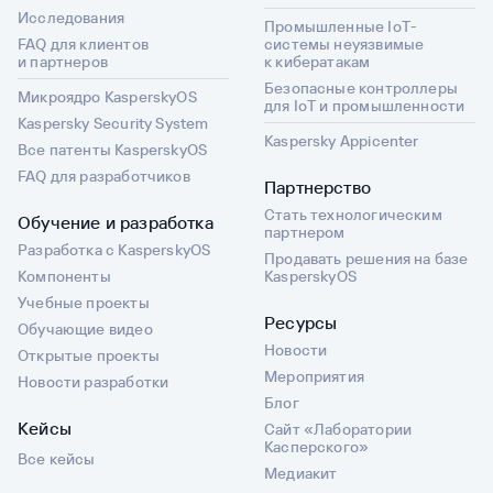
Исследования
Промышленные IoT-
FAQ для клиентов
системы неуязвимые
и партнеров
к кибератакам
Безопасные контроллеры
Микроядро KasperskyOS
для IoT и промышленности
Kaspersky Security System
Kaspersky Appicenter
Все патенты KasperskyOS
FAQ для разработчиков
Партнерство
Стать технологическим
Обучение и разработка
партнером
Разработка с KasperskyOS
Продавать решения на базе
Компоненты
KasperskyOS
Учебные проекты
Ресурсы
Обучающие видео
Новости
Открытые проекты
Мероприятия
Новости разработки
Блог
Кейсы
Сайт «Лаборатории
Касперского»
Все кейсы
Медиакит