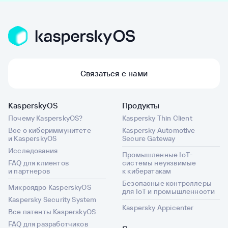
Связаться с нами
KasperskyOS
Продукты
Почему KasperskyOS?
Kaspersky Thin Client
Все о кибериммунитете
Kaspersky Automotive
и KasperskyOS
Secure Gateway
Исследования
Промышленные IoT-
FAQ для клиентов
системы неуязвимые
и партнеров
к кибератакам
Безопасные контроллеры
Микроядро KasperskyOS
для IoT и промышленности
Kaspersky Security System
Kaspersky Appicenter
Все патенты KasperskyOS
FAQ для разработчиков