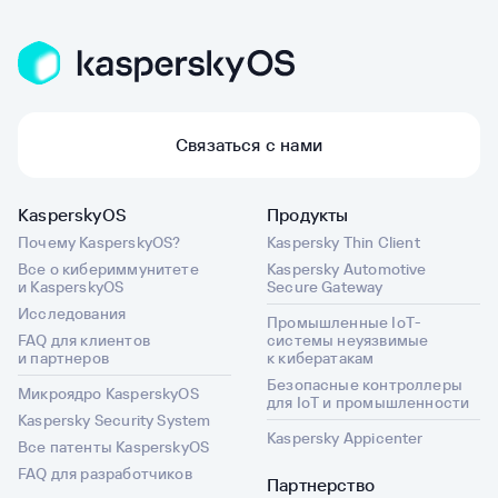
Связаться с нами
KasperskyOS
Продукты
Почему KasperskyOS?
Kaspersky Thin Client
Все о кибериммунитете
Kaspersky Automotive
и KasperskyOS
Secure Gateway
Исследования
Промышленные IoT-
FAQ для клиентов
системы неуязвимые
и партнеров
к кибератакам
Безопасные контроллеры
Микроядро KasperskyOS
для IoT и промышленности
Kaspersky Security System
Kaspersky Appicenter
Все патенты KasperskyOS
FAQ для разработчиков
Партнерство