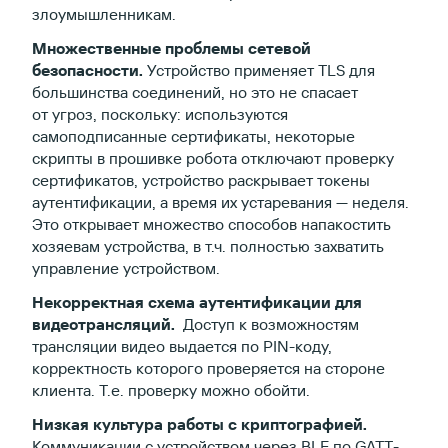
злоумышленникам.
Множественные проблемы сетевой
безопасности.
Устройство применяет TLS для
большинства соединений, но это не спасает
от угроз, поскольку: используются
самоподписанные сертификаты, некоторые
скрипты в прошивке робота отключают проверку
сертификатов, устройство раскрывает токены
аутентификации, а время их устаревания — неделя.
Это открывает множество способов напакостить
хозяевам устройства, в т.ч. полностью захватить
управление устройством.
Некорректная схема аутентификации для
видеотрансляций. ​
Доступ к возможностям
трансляции видео выдается по PIN-коду,
корректность которого проверяется на стороне
клиента. Т.е. проверку можно обойти.
Низкая культура работы с криптографией. ​
Коммуникации с устройством через BLE по GATT-