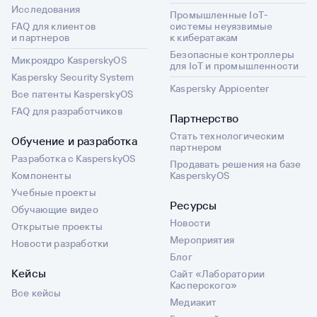
Исследования
Промышленные IoT-
FAQ для клиентов
системы неуязвимые
и партнеров
к кибератакам
Безопасные контроллеры
Микроядро KasperskyOS
для IoT и промышленности
Kaspersky Security System
Kaspersky Appicenter
Все патенты KasperskyOS
FAQ для разработчиков
Партнерство
Стать технологическим
Обучение и разработка
партнером
Разработка с KasperskyOS
Продавать решения на базе
Компоненты
KasperskyOS
Учебные проекты
Ресурсы
Обучающие видео
Новости
Открытые проекты
Мероприятия
Новости разработки
Блог
Кейсы
Сайт «Лаборатории
Касперского»
Все кейсы
Медиакит