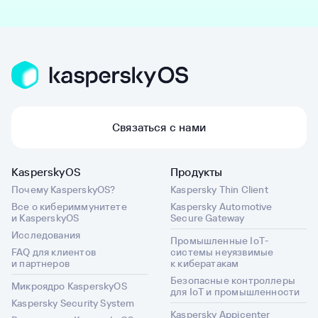
Связаться с нами
KasperskyOS
Продукты
Почему KasperskyOS?
Kaspersky Thin Client
Все о кибериммунитете
Kaspersky Automotive
и KasperskyOS
Secure Gateway
Исследования
Промышленные IoT-
FAQ для клиентов
системы неуязвимые
и партнеров
к кибератакам
Безопасные контроллеры
Микроядро KasperskyOS
для IoT и промышленности
Kaspersky Security System
Kaspersky Appicenter