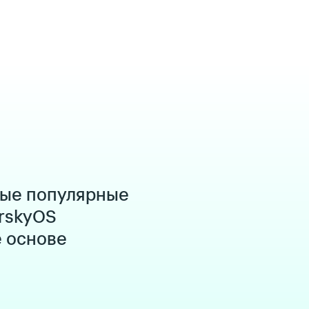
мые популярные
rskyOS
е основе