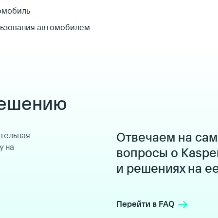
омобиль
льзования автомобилем
решению
Отвечаем на са
ительная
у на
вопросы о Kaspe
и решениях на е
Перейти в FAQ