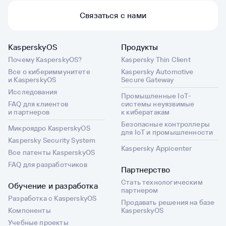
Связаться с нами
KasperskyOS
Продукты
Почему KasperskyOS?
Kaspersky Thin Client
Все о кибериммунитете
Kaspersky Automotive
и KasperskyOS
Secure Gateway
Исследования
Промышленные IoT-
FAQ для клиентов
системы неуязвимые
и партнеров
к кибератакам
Безопасные контроллеры
Микроядро KasperskyOS
для IoT и промышленности
Kaspersky Security System
Kaspersky Appicenter
Все патенты KasperskyOS
FAQ для разработчиков
Партнерство
Стать технологическим
Обучение и разработка
партнером
Разработка с KasperskyOS
Продавать решения на базе
Компоненты
KasperskyOS
Учебные проекты