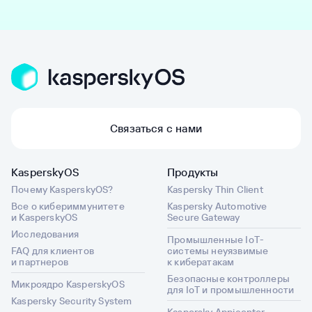
Связаться с нами
KasperskyOS
Продукты
Почему KasperskyOS?
Kaspersky Thin Client
Все о кибериммунитете
Kaspersky Automotive
и KasperskyOS
Secure Gateway
Исследования
Промышленные IoT-
FAQ для клиентов
системы неуязвимые
и партнеров
к кибератакам
Безопасные контроллеры
Микроядро KasperskyOS
для IoT и промышленности
Kaspersky Security System