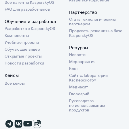
Kaspersky Appicenter
Все патенты KasperskyOS
FAQ для разработчиков
Партнерство
Стать технологическим
Обучение и разработка
партнером
Разработка с KasperskyOS
Продавать решения на базе
Компоненты
KasperskyOS
Учебные проекты
Ресурсы
Обучающие видео
Новости
Открытые проекты
Мероприятия
Новости разработки
Блог
Кейсы
Сайт «Лаборатории
Касперского»
Все кейсы
Медиакит
Глоссарий
Руководства
по использованию
продуктов