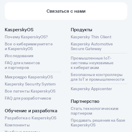
Связаться с нами
KasperskyOS
Продукты
Почему KasperskyOS?
Kaspersky Thin Client
Все о кибериммунитете
Kaspersky Automotive
и KasperskyOS
Secure Gateway
Исследования
Промышленные IoT-
FAQ для клиентов
системы неуязвимые
и партнеров
к кибератакам
Безопасные контроллеры
Микроядро KasperskyOS
для IoT и промышленности
Kaspersky Security System
Kaspersky Appicenter
Все патенты KasperskyOS
FAQ для разработчиков
Партнерство
Стать технологическим
Обучение и разработка
партнером
Разработка с KasperskyOS
Продавать решения на базе
Компоненты
KasperskyOS
Учебные проекты