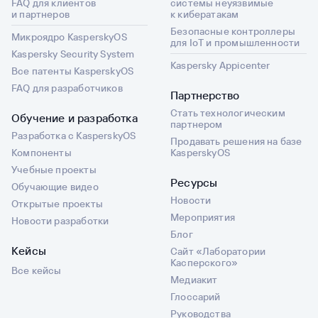
FAQ для клиентов
системы неуязвимые
и партнеров
к кибератакам
Безопасные контроллеры
Микроядро KasperskyOS
для IoT и промышленности
Kaspersky Security System
Kaspersky Appicenter
Все патенты KasperskyOS
FAQ для разработчиков
Партнерство
Стать технологическим
Обучение и разработка
партнером
Разработка с KasperskyOS
Продавать решения на базе
Компоненты
KasperskyOS
Учебные проекты
Ресурсы
Обучающие видео
Новости
Открытые проекты
Мероприятия
Новости разработки
Блог
Кейсы
Сайт «Лаборатории
Касперского»
Все кейсы
Медиакит
Глоссарий
Руководства