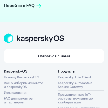
Перейти в FAQ
Связаться с нами
KasperskyOS
Продукты
Почему KasperskyOS?
Kaspersky Thin Client
Все о кибериммунитете
Kaspersky Automotive
и KasperskyOS
Secure Gateway
Исследования
Промышленные IoT-
FAQ для клиентов
системы неуязвимые
и партнеров
к кибератакам