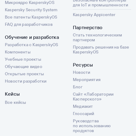
Безопасные контроллеры
Микроядро KasperskyOS
для IoT и промышленности
Kaspersky Security System
Kaspersky Appicenter
Все патенты KasperskyOS
FAQ для разработчиков
Партнерство
Стать технологическим
Обучение и разработка
партнером
Разработка с KasperskyOS
Продавать решения на базе
Компоненты
KasperskyOS
Учебные проекты
Ресурсы
Обучающие видео
Новости
Открытые проекты
Мероприятия
Новости разработки
Блог
Кейсы
Сайт «Лаборатории
Касперского»
Все кейсы
Медиакит
Глоссарий
Руководства
по использованию
продуктов