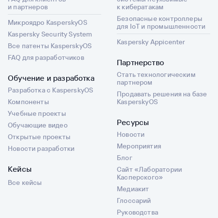
и партнеров
к кибератакам
Безопасные контроллеры
Микроядро KasperskyOS
для IoT и промышленности
Kaspersky Security System
Kaspersky Appicenter
Все патенты KasperskyOS
FAQ для разработчиков
Партнерство
Стать технологическим
Обучение и разработка
партнером
Разработка с KasperskyOS
Продавать решения на базе
Компоненты
KasperskyOS
Учебные проекты
Ресурсы
Обучающие видео
Новости
Открытые проекты
Мероприятия
Новости разработки
Блог
Кейсы
Сайт «Лаборатории
Касперского»
Все кейсы
Медиакит
Глоссарий
Руководства