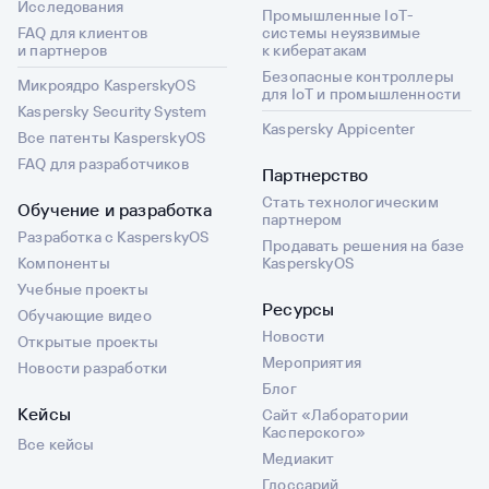
Исследования
Промышленные IoT-
FAQ для клиентов
системы неуязвимые
и партнеров
к кибератакам
Безопасные контроллеры
Микроядро KasperskyOS
для IoT и промышленности
Kaspersky Security System
Kaspersky Appicenter
Все патенты KasperskyOS
FAQ для разработчиков
Партнерство
Стать технологическим
Обучение и разработка
партнером
Разработка с KasperskyOS
Продавать решения на базе
Компоненты
KasperskyOS
Учебные проекты
Ресурсы
Обучающие видео
Новости
Открытые проекты
Мероприятия
Новости разработки
Блог
Кейсы
Сайт «Лаборатории
Касперского»
Все кейсы
Медиакит
Глоссарий