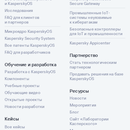
и KasperskyOS
Secure Gateway
Исследования
Промышленные IoT-
FAQ для клиентов
системы неуязвимые
и партнеров
к кибератакам
Безопасные контроллеры
Микроядро KasperskyOS
для IoT и промышленности
Kaspersky Security System
Kaspersky Appicenter
Все патенты KasperskyOS
FAQ для разработчиков
Партнерство
Стать технологическим
Обучение и разработка
партнером
Разработка с KasperskyOS
Продавать решения на базе
Компоненты
KasperskyOS
Учебные проекты
Ресурсы
Обучающие видео
Новости
Открытые проекты
Мероприятия
Новости разработки
Блог
Кейсы
Сайт «Лаборатории
Касперского»
Все кейсы