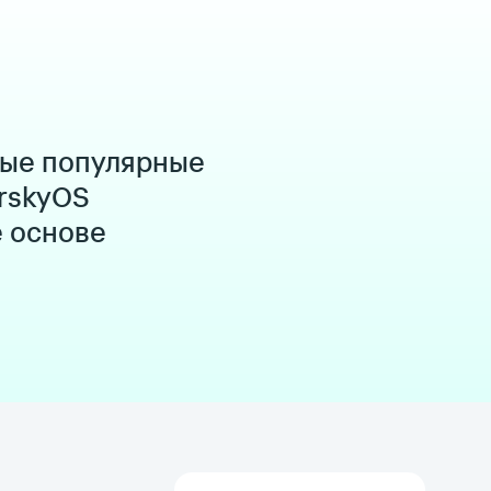
мые популярные
rskyOS
е основе