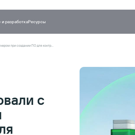
 и разработка
Ресурсы
Как мы взаимодействовали с партнером при создании ПО для контроллера
овали с
и
ля