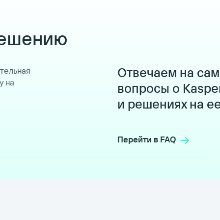
решению
Отвечаем на са
ительная
у на
вопросы о Kaspe
и решениях на е
Перейти в FAQ