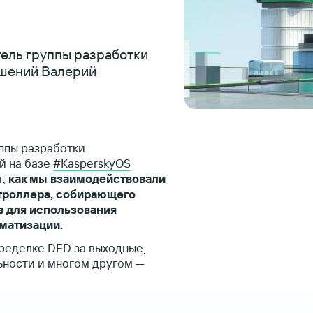
ель группы разработки
ешений Валерий
ппы разработки
й на базе
#KasperskyOS
т,
как мы взаимодействовали
нтроллера, собирающего
в для использования
оматизации.
еределке DFD за выходные,
ьности и многом другом —