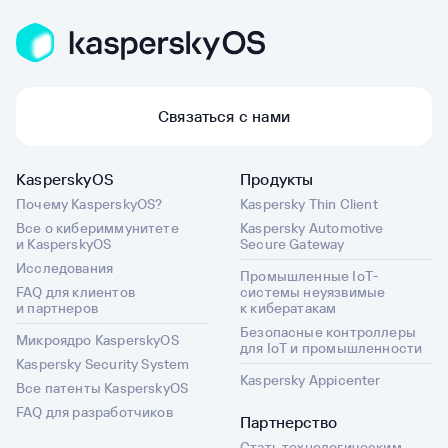
Связаться с нами
KasperskyOS
Продукты
Почему KasperskyOS?
Kaspersky Thin Client
Все о кибериммунитете
Kaspersky Automotive
и KasperskyOS
Secure Gateway
Исследования
Промышленные IoT-
FAQ для клиентов
системы неуязвимые
и партнеров
к кибератакам
Безопасные контроллеры
Микроядро KasperskyOS
для IoT и промышленности
Kaspersky Security System
Kaspersky Appicenter
Все патенты KasperskyOS
FAQ для разработчиков
Партнерство
Стать технологическим