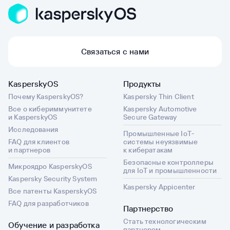
Связаться с нами
KasperskyOS
Продукты
Почему KasperskyOS?
Kaspersky Thin Client
Все о кибериммунитете
Kaspersky Automotive
и KasperskyOS
Secure Gateway
Исследования
Промышленные IoT-
FAQ для клиентов
системы неуязвимые
и партнеров
к кибератакам
Безопасные контроллеры
Микроядро KasperskyOS
для IoT и промышленности
Kaspersky Security System
Kaspersky Appicenter
Все патенты KasperskyOS
FAQ для разработчиков
Партнерство
Стать технологическим
Обучение и разработка
партнером