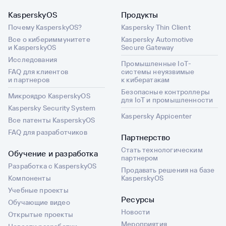
KasperskyOS
Продукты
Почему KasperskyOS?
Kaspersky Thin Client
Все о кибериммунитете
Kaspersky Automotive
и KasperskyOS
Secure Gateway
Исследования
Промышленные IoT-
FAQ для клиентов
системы неуязвимые
и партнеров
к кибератакам
Безопасные контроллеры
Микроядро KasperskyOS
для IoT и промышленности
Kaspersky Security System
Kaspersky Appicenter
Все патенты KasperskyOS
FAQ для разработчиков
Партнерство
Стать технологическим
Обучение и разработка
партнером
Разработка с KasperskyOS
Продавать решения на базе
Компоненты
KasperskyOS
Учебные проекты
Ресурсы
Обучающие видео
Новости
Открытые проекты
Мероприятия