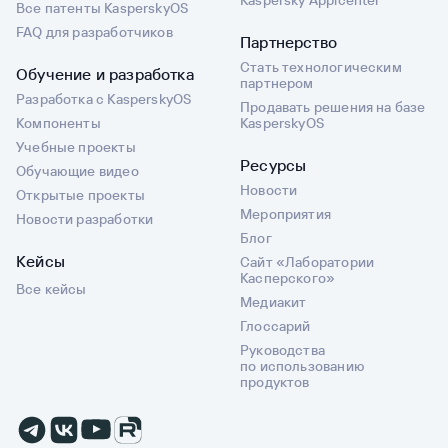
Kaspersky Appicenter
Все патенты KasperskyOS
FAQ для разработчиков
Партнерство
Стать технологическим
Обучение и разработка
партнером
Разработка с KasperskyOS
Продавать решения на базе
Компоненты
KasperskyOS
Учебные проекты
Ресурсы
Обучающие видео
Новости
Открытые проекты
Мероприятия
Новости разработки
Блог
Кейсы
Сайт «Лаборатории
Касперского»
Все кейсы
Медиакит
Глоссарий
Руководства
по использованию
продуктов