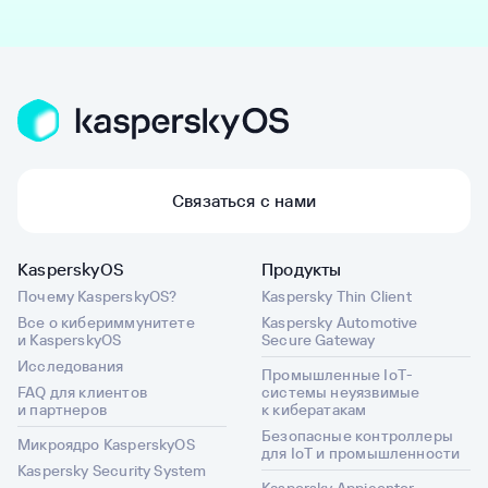
Связаться с нами
KasperskyOS
Продукты
Почему KasperskyOS?
Kaspersky Thin Client
Все о кибериммунитете
Kaspersky Automotive
и KasperskyOS
Secure Gateway
Исследования
Промышленные IoT-
FAQ для клиентов
системы неуязвимые
и партнеров
к кибератакам
Безопасные контроллеры
Микроядро KasperskyOS
для IoT и промышленности
Kaspersky Security System