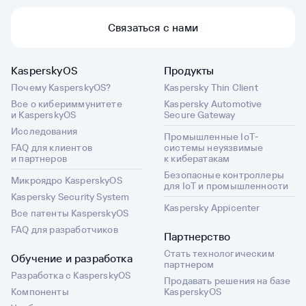
Связаться с нами
KasperskyOS
Продукты
Почему KasperskyOS?
Kaspersky Thin Client
Все о кибериммунитете
Kaspersky Automotive
и KasperskyOS
Secure Gateway
Исследования
Промышленные IoT-
FAQ для клиентов
системы неуязвимые
и партнеров
к кибератакам
Безопасные контроллеры
Микроядро KasperskyOS
для IoT и промышленности
Kaspersky Security System
Kaspersky Appicenter
Все патенты KasperskyOS
FAQ для разработчиков
Партнерство
Стать технологическим
Обучение и разработка
партнером
Разработка с KasperskyOS
Продавать решения на базе
Компоненты
KasperskyOS