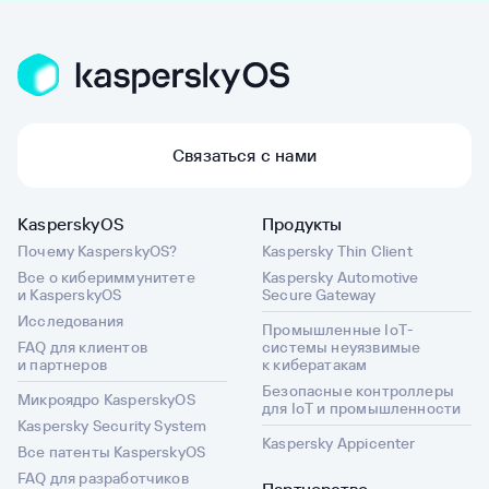
Связаться с нами
KasperskyOS
Продукты
Почему KasperskyOS?
Kaspersky Thin Client
Все о кибериммунитете
Kaspersky Automotive
и KasperskyOS
Secure Gateway
Исследования
Промышленные IoT-
FAQ для клиентов
системы неуязвимые
и партнеров
к кибератакам
Безопасные контроллеры
Микроядро KasperskyOS
для IoT и промышленности
Kaspersky Security System
Kaspersky Appicenter
Все патенты KasperskyOS
FAQ для разработчиков