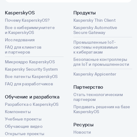
KasperskyOS
Продукты
Почему KasperskyOS?
Kaspersky Thin Client
Все о кибериммунитете
Kaspersky Automotive
и KasperskyOS
Secure Gateway
Исследования
Промышленные IoT-
FAQ для клиентов
системы неуязвимые
и партнеров
к кибератакам
Безопасные контроллеры
Микроядро KasperskyOS
для IoT и промышленности
Kaspersky Security System
Kaspersky Appicenter
Все патенты KasperskyOS
FAQ для разработчиков
Партнерство
Стать технологическим
Обучение и разработка
партнером
Разработка с KasperskyOS
Продавать решения на базе
Компоненты
KasperskyOS
Учебные проекты
Ресурсы
Обучающие видео
Новости
Открытые проекты