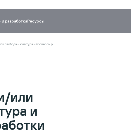
 и разработка
Ресурсы
Максим Юдин. Безопасность и/или свобода – культура и процессы разработки
и/или
тура и
работки