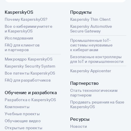
KasperskyOS
Продукты
Почему KasperskyOS?
Kaspersky Thin Client
Все о кибериммунитете
Kaspersky Automotive
и KasperskyOS
Secure Gateway
Исследования
Промышленные IoT-
FAQ для клиентов
системы неуязвимые
и партнеров
к кибератакам
Безопасные контроллеры
Микроядро KasperskyOS
для IoT и промышленности
Kaspersky Security System
Kaspersky Appicenter
Все патенты KasperskyOS
FAQ для разработчиков
Партнерство
Стать технологическим
Обучение и разработка
партнером
Разработка с KasperskyOS
Продавать решения на базе
Компоненты
KasperskyOS
Учебные проекты
Ресурсы
Обучающие видео
Новости
Открытые проекты