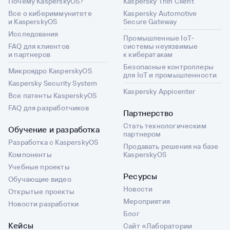
Почему KasperskyOS?
Kaspersky Thin Client
Все о кибериммунитете
Kaspersky Automotive
и KasperskyOS
Secure Gateway
Исследования
Промышленные IoT-
FAQ для клиентов
системы неуязвимые
и партнеров
к кибератакам
Безопасные контроллеры
Микроядро KasperskyOS
для IoT и промышленности
Kaspersky Security System
Kaspersky Appicenter
Все патенты KasperskyOS
FAQ для разработчиков
Партнерство
Стать технологическим
Обучение и разработка
партнером
Разработка с KasperskyOS
Продавать решения на базе
Компоненты
KasperskyOS
Учебные проекты
Ресурсы
Обучающие видео
Новости
Открытые проекты
Мероприятия
Новости разработки
Блог
Кейсы
Сайт «Лаборатории