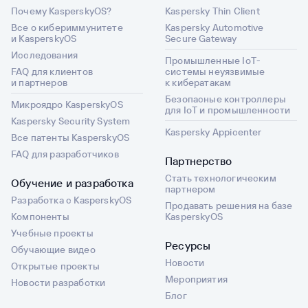
Почему KasperskyOS?
Kaspersky Thin Client
Все о кибериммунитете
Kaspersky Automotive
и KasperskyOS
Secure Gateway
Исследования
Промышленные IoT-
FAQ для клиентов
системы неуязвимые
и партнеров
к кибератакам
Безопасные контроллеры
Микроядро KasperskyOS
для IoT и промышленности
Kaspersky Security System
Kaspersky Appicenter
Все патенты KasperskyOS
FAQ для разработчиков
Партнерство
Стать технологическим
Обучение и разработка
партнером
Разработка с KasperskyOS
Продавать решения на базе
Компоненты
KasperskyOS
Учебные проекты
Ресурсы
Обучающие видео
Новости
Открытые проекты
Мероприятия
Новости разработки
Блог