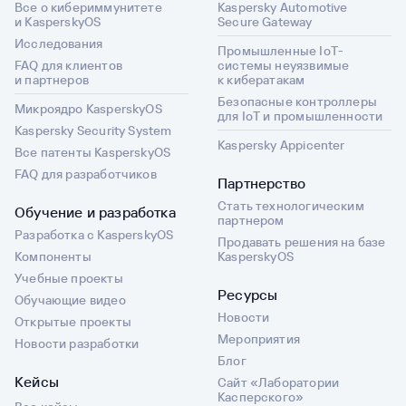
Все о кибериммунитете
Kaspersky Automotive
и KasperskyOS
Secure Gateway
Исследования
Промышленные IoT-
FAQ для клиентов
системы неуязвимые
и партнеров
к кибератакам
Безопасные контроллеры
Микроядро KasperskyOS
для IoT и промышленности
Kaspersky Security System
Kaspersky Appicenter
Все патенты KasperskyOS
FAQ для разработчиков
Партнерство
Стать технологическим
Обучение и разработка
партнером
Разработка с KasperskyOS
Продавать решения на базе
Компоненты
KasperskyOS
Учебные проекты
Ресурсы
Обучающие видео
Новости
Открытые проекты
Мероприятия
Новости разработки
Блог
Кейсы
Сайт «Лаборатории
Касперского»