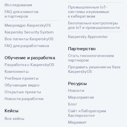
Исследования
Промышленные IoT-
FAQ для клиентов
системы неуязвимые
и партнеров
к кибератакам
Безопасные контроллеры
Микроядро KasperskyOS
для IoT и промышленности
Kaspersky Security System
Kaspersky Appicenter
Все патенты KasperskyOS
FAQ для разработчиков
Партнерство
Стать технологическим
Обучение и разработка
партнером
Разработка с KasperskyOS
Продавать решения на базе
Компоненты
KasperskyOS
Учебные проекты
Ресурсы
Обучающие видео
Новости
Открытые проекты
Мероприятия
Новости разработки
Блог
Кейсы
Сайт «Лаборатории
Касперского»
Все кейсы
Медиакит