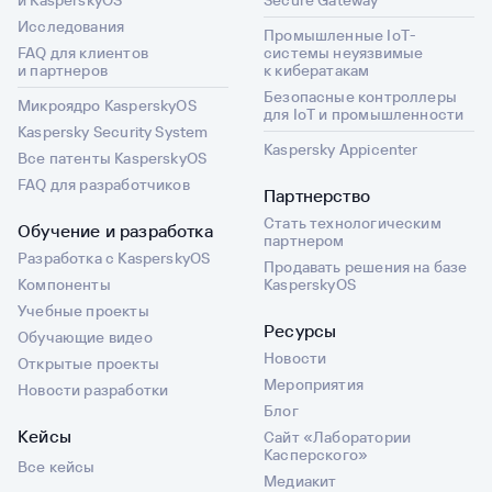
и KasperskyOS
Secure Gateway
Исследования
Промышленные IoT-
FAQ для клиентов
системы неуязвимые
и партнеров
к кибератакам
Безопасные контроллеры
Микроядро KasperskyOS
для IoT и промышленности
Kaspersky Security System
Kaspersky Appicenter
Все патенты KasperskyOS
FAQ для разработчиков
Партнерство
Стать технологическим
Обучение и разработка
партнером
Разработка с KasperskyOS
Продавать решения на базе
Компоненты
KasperskyOS
Учебные проекты
Ресурсы
Обучающие видео
Новости
Открытые проекты
Мероприятия
Новости разработки
Блог
Кейсы
Сайт «Лаборатории
Касперского»
Все кейсы
Медиакит