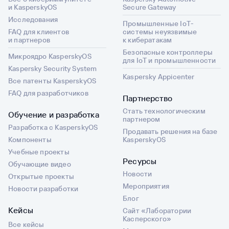
и KasperskyOS
Secure Gateway
Исследования
Промышленные IoT-
FAQ для клиентов
системы неуязвимые
и партнеров
к кибератакам
Безопасные контроллеры
Микроядро KasperskyOS
для IoT и промышленности
Kaspersky Security System
Kaspersky Appicenter
Все патенты KasperskyOS
FAQ для разработчиков
Партнерство
Стать технологическим
Обучение и разработка
партнером
Разработка с KasperskyOS
Продавать решения на базе
Компоненты
KasperskyOS
Учебные проекты
Ресурсы
Обучающие видео
Новости
Открытые проекты
Мероприятия
Новости разработки
Блог
Кейсы
Сайт «Лаборатории
Касперского»
Все кейсы