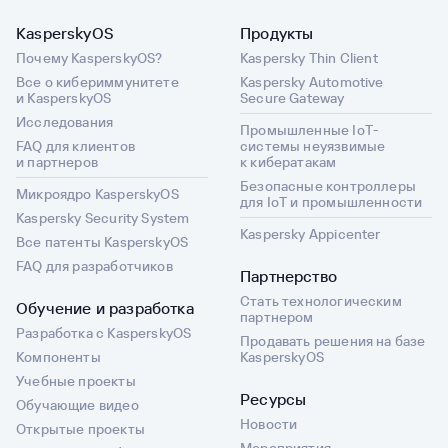
KasperskyOS
Продукты
Почему KasperskyOS?
Kaspersky Thin Client
Все о кибериммунитете
Kaspersky Automotive
и KasperskyOS
Secure Gateway
Исследования
Промышленные IoT-
FAQ для клиентов
системы неуязвимые
и партнеров
к кибератакам
Безопасные контроллеры
Микроядро KasperskyOS
для IoT и промышленности
Kaspersky Security System
Kaspersky Appicenter
Все патенты KasperskyOS
FAQ для разработчиков
Партнерство
Стать технологическим
Обучение и разработка
партнером
Разработка с KasperskyOS
Продавать решения на базе
Компоненты
KasperskyOS
Учебные проекты
Ресурсы
Обучающие видео
Новости
Открытые проекты